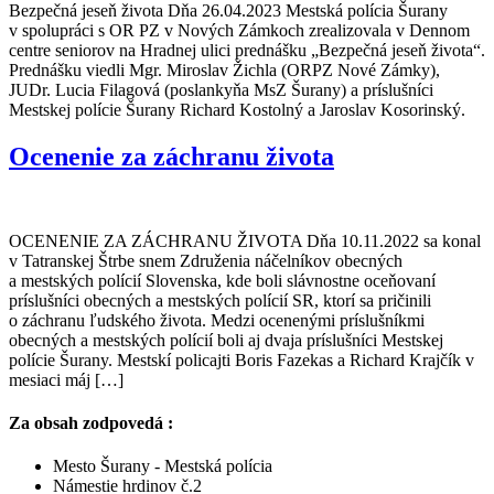
Bezpečná jeseň života Dňa 26.04.2023 Mestská polícia Šurany
v spolupráci s OR PZ v Nových Zámkoch zrealizovala v Dennom
centre seniorov na Hradnej ulici prednášku „Bezpečná jeseň života“.
Prednášku viedli Mgr. Miroslav Žichla (ORPZ Nové Zámky),
JUDr. Lucia Filagová (poslankyňa MsZ Šurany) a príslušníci
Mestskej polície Šurany Richard Kostolný a Jaroslav Kosorinský.
Ocenenie za záchranu života
OCENENIE ZA ZÁCHRANU ŽIVOTA Dňa 10.11.2022 sa konal
v Tatranskej Štrbe snem Združenia náčelníkov obecných
a mestských polícií Slovenska, kde boli slávnostne oceňovaní
príslušníci obecných a mestských polícií SR, ktorí sa pričinili
o záchranu ľudského života. Medzi ocenenými príslušníkmi
obecných a mestských polícií boli aj dvaja príslušníci Mestskej
polície Šurany. Mestskí policajti Boris Fazekas a Richard Krajčík v
mesiaci máj […]
Za obsah zodpovedá :
Mesto Šurany - Mestská polícia
Námestie hrdinov č.2