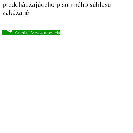
predchádzajúceho písomného súhlasu
zakázané
Zavolať Mestskú políciu