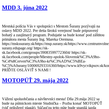
MDD 3. júna 2022
Mestská polícia Vás v spolupráci s Mestom Šurany pozývajú na
oslavy MDD 2022. Pre detia širokú verejnosť bude pripravený
bohatý a zaujímavý program. Podujatie sa bude konať pod záštitou
primátora mesta Šurany Ing. Mareka Oremusa.
https://mskssurany.sk/https://msp.surany.sk/https://www.centrumvolne
surany.edupage.org/ https://sk-
sk.facebook.com/groups/390835997723604/ https://sk-
sk.facebook.com/people/Miestny-spolok-Slovensk%C3%A9ho-
%C4%8Cerven%C3%A9ho-kr%C3%AD%C5%BEa-
%C5%A0urany/100069293316360/https://www.k9vycvikpsov.sk/kon
PRÍĎTE OSLÁVIŤ S NAMI !
MOTOPÚŤ 29. mája 2022
Vážení spoluobčania a návštevníci mesta! Dňa 29.mája 2022 sa
bude na pútnickom mieste Studnička – Pozba konať MOTOPÚŤ
(viď priložený plagát). Súčasťou tejto púte bude spanilá jazda