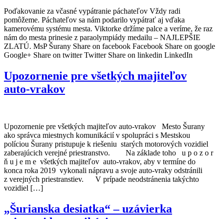
Poďakovanie za včasné vypátranie páchateľov Vždy radi
pomôžeme. Páchateľov sa nám podarilo vypátrať aj vďaka
kamerovému systému mesta. Viktorke držíme palce a veríme, že raz
nám do mesta prinesie z paraolympiády medailu – NAJLEPŠIE
ZLATÚ. MsP Šurany Share on facebook Facebook Share on google
Google+ Share on twitter Twitter Share on linkedin LinkedIn
Upozornenie pre všetkých majiteľov
auto-vrakov
Upozornenie pre všetkých majiteľov auto-vrakov Mesto Šurany
ako správca miestnych komunikácií v spolupráci s Mestskou
políciou Šurany pristupuje k riešeniu starých motorových vozidiel
zaberajúcich verejné priestranstvo. Na základe toho u p o z o r
ň u j e m e všetkých majiteľov auto-vrakov, aby v termíne do
konca roka 2019 vykonali nápravu a svoje auto-vraky odstránili
z verejných priestranstiev. V prípade neodstránenia takýchto
vozidiel […]
„Šurianska desiatka“ – uzávierka