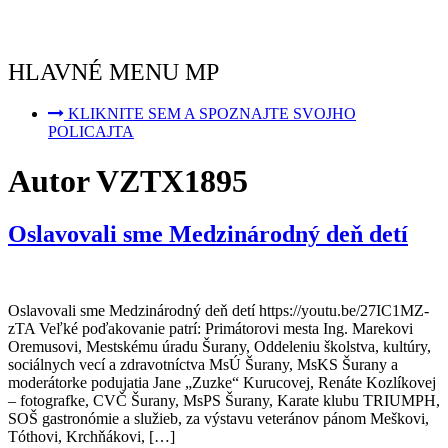
HLAVNÉ MENU MP
KLIKNITE SEM A SPOZNAJTE SVOJHO
POLICAJTA
Autor
VZTX1895
Oslavovali sme Medzinárodný deň detí
Oslavovali sme Medzinárodný deň detí https://youtu.be/27IC1MZ-
zTA Veľké poďakovanie patrí: Primátorovi mesta Ing. Marekovi
Oremusovi, Mestskému úradu Šurany, Oddeleniu školstva, kultúry,
sociálnych vecí a zdravotníctva MsÚ Šurany, MsKS Šurany a
moderátorke podujatia Jane „Zuzke“ Kurucovej, Renáte Kozlíkovej
– fotografke, CVČ Šurany, MsPS Šurany, Karate klubu TRIUMPH,
SOŠ gastronómie a služieb, za výstavu veteránov pánom Meškovi,
Tóthovi, Krchňákovi, […]