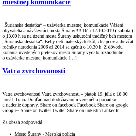
miestnej komunikácie
„Šurianska desiatka“ – uzávierka miestnej komunikácie Vážení
obyvatelia a návštevníci mesta Šurany!!!! Dňa 12.10.2019 ( sobota )
o 13.00 h sa na území mesta Šurany uskutoční tradičný beh mestom
„Šurianska desiatka“. Behy detí materských škôl, chlapcov a dievčat
ročníky narodenia 2006 až 2014 sa začnú o 10.30 h. Z dôvodu
konania uvedených pretekov mesto Šurany vydalo rozhodnutie
o uzávierke miestnej komunikácie […]
Vatra zvrchovanosti
Vatra zvrchovanosti Vatra zvrchovanosti – piatok 19. júla o 18,00
areál Tona. Dohľad nad dodržiavaním verejného poriadku
a riadenie dopravy. Share on facebook Facebook Share on google
Google+ Share on twitter Twitter Share on linkedin LinkedIn
Za obsah zodpovedá :
Mesto Šurany - Mestská polícia